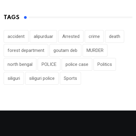
TAGS
accident
alipurduar
Arrested
crime
death
forest department
goutam deb
MURDER
north bengal
POLICE
police case
Politics
siliguri
siliguri police
Sports