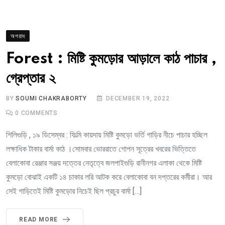
অপরাধ
Forest : মিষ্টি কুমড়োর আড়ালে কাঠ পাচার ,
গ্রেপ্তার ২
BY
SOUMI CHAKRABORTY
DECEMBER 19, 2022
0
COMMENTS
শিলিগুড়ি , ১৯ ডিসেম্বর : ফিল্মি কায়দায় মিষ্টি কুমড়ো ভর্তি গাড়ির নীচে পাচার হচ্ছিল
লক্ষাধিক টাকার বার্মা কাঠ ।সোমবার ভোররাতে গোপন সূত্রের খবরের ভিত্তিতে
বেলাকোবা রেঞ্জার সঞ্জয় দত্তের নেতৃত্বে জলপাইগুড়ি রানীনগর এলাকা থেকে মিষ্টি
কুমড়ো বোঝাই একটি ১৪ চাকার লরি আটক করে বেলাকোবা বন দপ্তরের কর্মীরা। আর
সেই গাড়িতেই মিষ্টি কুমড়োর নিচেই ছিল প্রচুর বার্মা […]
READ MORE