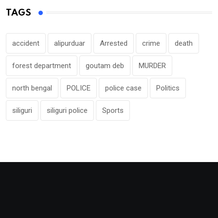
TAGS
accident
alipurduar
Arrested
crime
death
forest department
goutam deb
MURDER
north bengal
POLICE
police case
Politics
siliguri
siliguri police
Sports