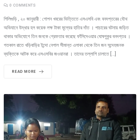
0
COMMENTS
শিলিগুড়ি , ২০ জানুয়ারী : গোপন খবরের ভিত্তিতে এসএসবি এবং বনদপ্তরের যৌথ
অভিযানে উদ্ধার হল কয়েক লক্ষ টাকা মূল্যের হাতির দাঁত । পাচারের ঘটনায় জড়িত
থাকার অভিযোগে তিন জনকে গ্রেফতার করেছে ফাঁসিদেওয়ার ঘোষপুকুর বনদপ্তর ।
গতকাল রাতে খড়িবাড়ির ইন্দো নেপাল সীমান্ত এলাকা থেকে তিন জন সন্দেহজনক
ব্যক্তিকে আটক করে এসএসবির জওয়ানরা । তাদের তল্লাশি চালাতে […]
READ MORE