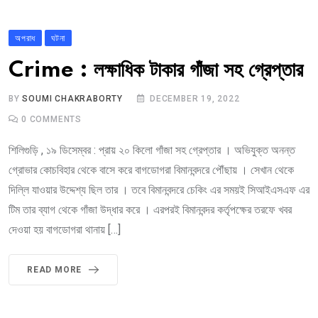
অপরাধ
ঘটনা
Crime : লক্ষাধিক টাকার গাঁজা সহ গ্রেপ্তার
BY
SOUMI CHAKRABORTY
DECEMBER 19, 2022
0
COMMENTS
শিলিগুড়ি , ১৯ ডিসেম্বর : প্রায় ২০ কিলো গাঁজা সহ গ্রেপ্তার । অভিযুক্ত অনন্ত
গ্রোভার কোচবিহার থেকে বাসে করে বাগডোগরা বিমানবন্দরে পৌঁছায় । সেখান থেকে
দিল্লি যাওয়ার উদ্দেশ্য ছিল তার । তবে বিমানবন্দরে চেকিং এর সময়ই সিআইএসএফ এর
টিম তার ব্যাগ থেকে গাঁজা উদ্ধার করে । এরপরই বিমানবন্দর কর্তৃপক্ষের তরফে খবর
দেওয়া হয় বাগডোগরা থানায় […]
READ MORE