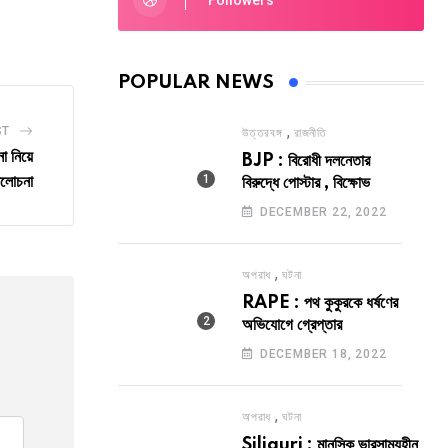
Followers
via
Email
POPULAR NEWS
,
ST
উত্তরবঙ্গ
রাজনীতি
া নিয়ে
BJP : বিরোধী দলনেতার
লোচনা
বিরুদ্ধে পোস্টার , বিক্ষোভ
DECEMBER 22, 2022
,
অপরাধ
ঘটনা
RAPE : পথ কুকুরকে ধর্ষণের
অভিযোগে গ্রেপ্তার
DECEMBER 18, 2022
,
অপরাধ
ঘটনা
Siliguri : মানসিক ভারসাম্যহীন