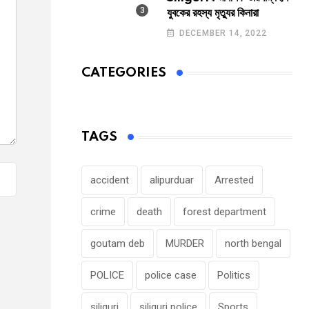
যুবকের রহস্য মৃত্যুর কিনারা
DECEMBER 14, 2022
CATEGORIES
TAGS
accident
alipurduar
Arrested
crime
death
forest department
goutam deb
MURDER
north bengal
POLICE
police case
Politics
siliguri
siliguri police
Sports