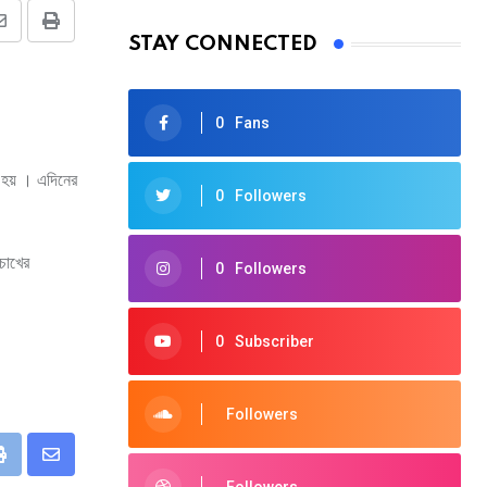
Share
Print
STAY CONNECTED
via
Email
0
Fans
া হয় । এদিনের
0
Followers
চোখের
0
Followers
0
Subscriber
Followers
eUpon
Print
Share