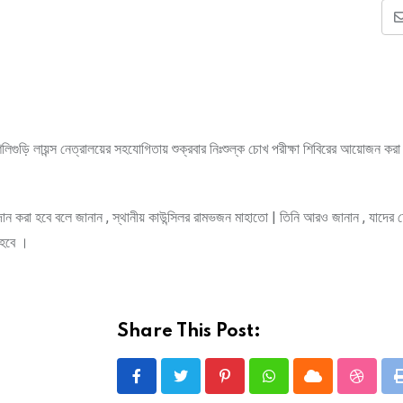
িলিগুড়ি লায়ন্স নেত্রালয়ের সহযোগিতায় শুক্রবার নিঃশুল্ক চোখ পরীক্ষা শিবিরের আয়োজন কর
ান করা হবে বলে জানান , স্থানীয় কাউন্সিলর রামভজন মাহাতো | তিনি আরও জানান , যাদের 
া হবে ।
Share This Post:
Pinterest
Whatsapp
Cloud
Stumbl