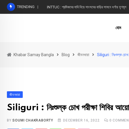
Skip
TRENDING
INTTUC : শ্রমিকদের দাবি নিয়ে সাংসদের বাড়ির সামনে ধর্ণায় তৃণমূল
to
content
হোম
Khabar Samay Bangla
Blog
জীবনধারা
Siliguri : নিঃশুল্ক চো
জীবনধারা
Siliguri : নিঃশুল্ক চোখ পরীক্ষা শিবির আয়
BY
SOUMI CHAKRABORTY
DECEMBER 16, 2022
0
COMMEN