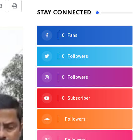
Share
Print
STAY CONNECTED
via
Email
0
Fans
0
Followers
0
Followers
0
Subscriber
Followers