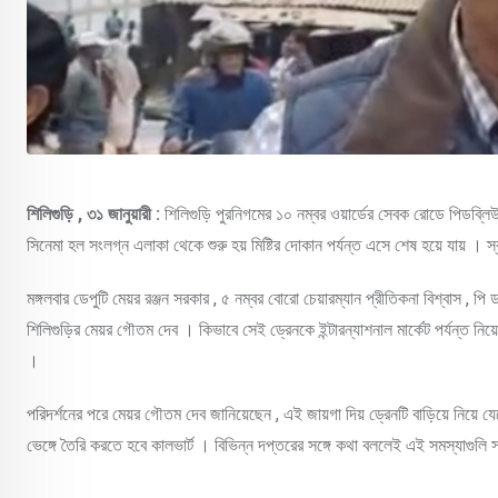
শিলিগুড়ি , ৩১ জানুয়ারী :
শিলিগুড়ি পুরনিগমের ১০ নম্বর ওয়ার্ডের সেবক রোডে পিডব্ল
সিনেমা হল সংলগ্ন এলাকা থেকে শুরু হয় মিষ্টির দোকান পর্যন্ত এসে শেষ হয়ে যায় । 
মঙ্গলবার ডেপুটি মেয়র রঞ্জন সরকার , ৫ নম্বর বোরো চেয়ারম্যান প্রীতিকনা বিশ্বাস , পি ড
শিলিগুড়ির মেয়র গৌতম দেব । কিভাবে সেই ড্রেনকে ইন্টারন্যাশনাল মার্কেট পর্যন্ত নিয়ে
।
পরিদর্শনের পরে মেয়র গৌতম দেব জানিয়েছেন , এই জায়গা দিয় ড্রেনটি বাড়িয়ে নিয়ে
ভেঙ্গে তৈরি করতে হবে কালভার্ট । বিভিন্ন দপ্তরের সঙ্গে কথা বললেই এই সমস্যাগুলি 