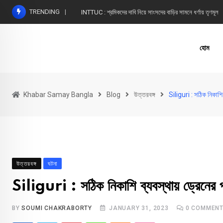
Skip
TRENDING
INTTUC : শ্রমিকদের দাবি নিয়ে সাংসদের বাড়ির সামনে ধর্ণায় তৃণমূল
to
content
হোম
Khabar Samay Bangla
Blog
উত্তরবঙ্গ
Siliguri : সঠিক নিকাশি ব
উত্তরবঙ্গ
ঘটনা
Siliguri : সঠিক নিকাশি ব্যবস্থায় ড্রেনের পরি
BY
SOUMI CHAKRABORTY
JANUARY 31, 2023
0
COMMEN