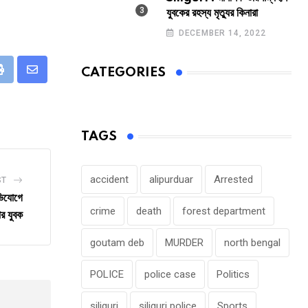
যুবকের রহস্য মৃত্যুর কিনারা
DECEMBER 14, 2022
CATEGORIES
eUpon
Print
Share
via
Email
TAGS
accident
alipurduar
Arrested
ST
ভিযোগে
crime
death
forest department
ার যুবক
goutam deb
MURDER
north bengal
POLICE
police case
Politics
siliguri
siliguri police
Sports