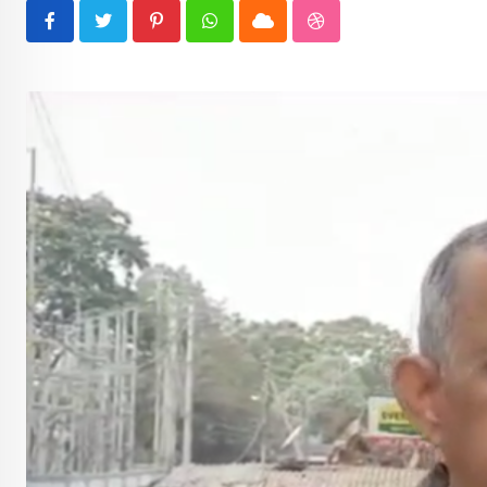
Pinterest
Whatsapp
Cloud
StumbleUpon