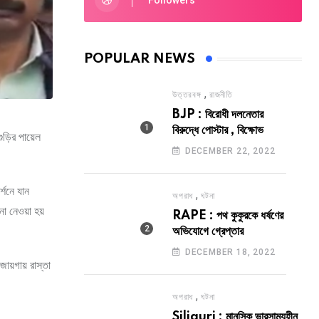
Followers
POPULAR NEWS
,
উত্তরবঙ্গ
রাজনীতি
BJP : বিরোধী দলনেতার
বিরুদ্ধে পোস্টার , বিক্ষোভ
ুড়ির পায়েল
DECEMBER 22, 2022
র্শনে যান
,
অপরাধ
ঘটনা
না নেওয়া হয়
RAPE : পথ কুকুরকে ধর্ষণের
অভিযোগে গ্রেপ্তার
DECEMBER 18, 2022
ায়গায় রাস্তা
,
অপরাধ
ঘটনা
Siliguri : মানসিক ভারসাম্যহীন