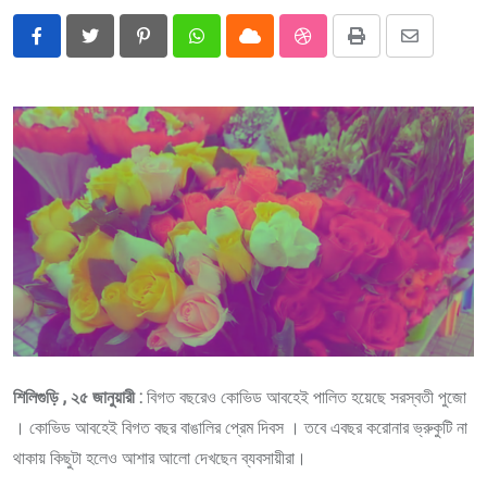
Pinterest
Whatsapp
Cloud
StumbleUpon
Print
Share
via
Email
শিলিগুড়ি , ২৫ জানুয়ারী :
বিগত বছরেও কোভিড আবহেই পালিত হয়েছে সরস্বতী পুজো
। কোভিড আবহেই বিগত বছর বাঙালির প্রেম দিবস । তবে এবছর করোনার ভ্রুকুটি না
থাকায় কিছুটা হলেও আশার আলো দেখছেন ব্যবসায়ীরা।