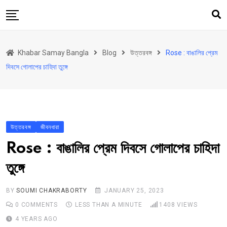
Skip
to
content
হোম
Khabar Samay Bangla
Blog
উত্তরবঙ্গ
Rose : বাঙালির প্রেম
উত্তরবঙ্গ
দিবসে গোলাপের চাহিদা তুঙ্গে
রাজ্য
দেশ
রাজনীতি
উত্তরবঙ্গ
জীবনধারা
আরও কিছু
Rose : বাঙালির প্রেম দিবসে গোলাপের চাহিদা
Contact
তুঙ্গে
BY
SOUMI CHAKRABORTY
JANUARY 25, 2023
0
COMMENTS
LESS THAN A MINUTE
1408
VIEWS
4 YEARS AGO