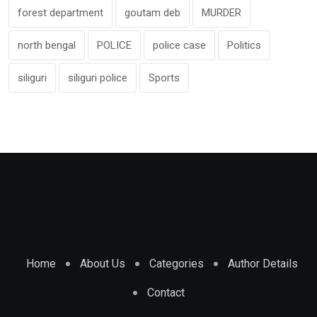
forest department
goutam deb
MURDER
north bengal
POLICE
police case
Politics
siliguri
siliguri police
Sports
Home
About Us
Categories
Author Details
Contact