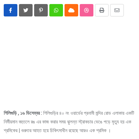
Pinterest
Whatsapp
Cloud
StumbleUpon
Print
Share
via
Email
শিলিগুড়ি , ১৬ ডিসেম্বর :
শিলিগুড়ির ৪০ নং ওয়ার্ডের প্রনামী মন্দির রোড এলাকায় একটি
নির্মীয়মান বহুতলে রঙ এর কাজ করার সময় ঝুলন্ত স্ট্রাকচার ভেঙে পড়ে মৃত্যু হয় এক
শ্রমিকের | গুরুতর আহত হয়ে চিকিৎসাধীন রয়েছে আরও এক শ্রমিক ।