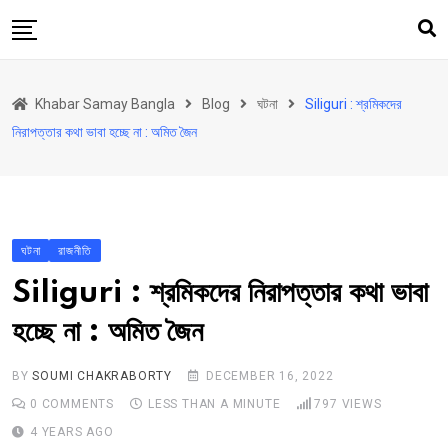
Skip
to
content
হোম
Khabar Samay Bangla
Blog
ঘটনা
Siliguri : শ্রমিকদের
উত্তরবঙ্গ
নিরাপত্তার কথা ভাবা হচ্ছে না : অমিত জৈন
রাজ্য
দেশ
রাজনীতি
ঘটনা
রাজনীতি
আরও কিছু
Siliguri : শ্রমিকদের নিরাপত্তার কথা ভাবা
Contact
হচ্ছে না : অমিত জৈন
BY
SOUMI CHAKRABORTY
DECEMBER 16, 2022
0
COMMENTS
LESS THAN A MINUTE
797
VIEWS
4 YEARS AGO