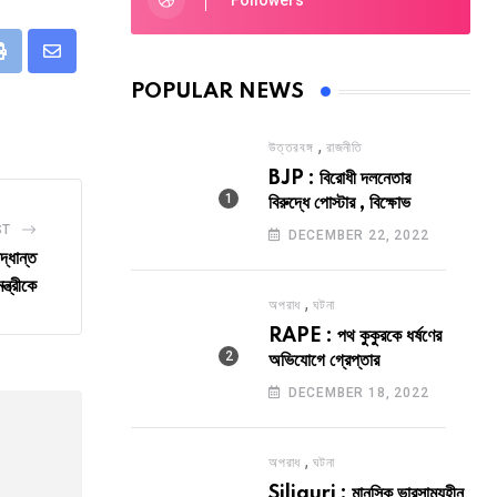
Followers
eUpon
Print
Share
POPULAR NEWS
via
Email
,
উত্তরবঙ্গ
রাজনীতি
BJP : বিরোধী দলনেতার
বিরুদ্ধে পোস্টার , বিক্ষোভ
ST
DECEMBER 22, 2022
ধান্ত
্ত্রীকে
,
অপরাধ
ঘটনা
RAPE : পথ কুকুরকে ধর্ষণের
অভিযোগে গ্রেপ্তার
DECEMBER 18, 2022
,
অপরাধ
ঘটনা
Siliguri : মানসিক ভারসাম্যহীন