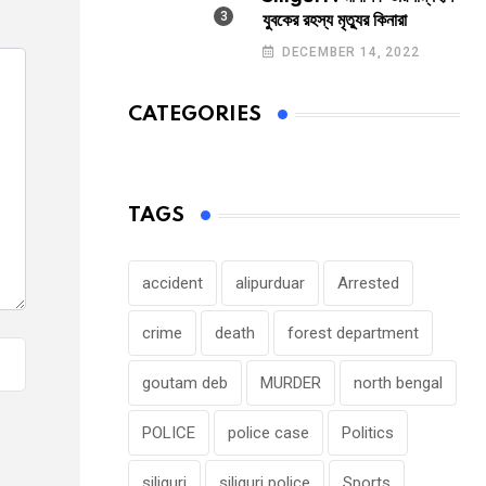
যুবকের রহস্য মৃত্যুর কিনারা
DECEMBER 14, 2022
CATEGORIES
TAGS
accident
alipurduar
Arrested
crime
death
forest department
goutam deb
MURDER
north bengal
POLICE
police case
Politics
siliguri
siliguri police
Sports