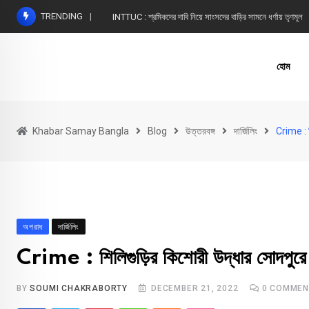
Skip
TRENDING
INTTUC : শ্রমিকদের দাবি নিয়ে সাংসদের বাড়ির সামনে ধর্ণায় তৃণমূল
to
content
হোম
Khabar Samay Bangla
Blog
উত্তরবঙ্গ
দার্জিলিং
Crime : শ
অপরাধ
দার্জিলিং
Crime : শিলিগুড়ির কিশোরী উদ্ধার সোদপুরে
BY
SOUMI CHAKRABORTY
DECEMBER 21, 2022
0
COMMEN