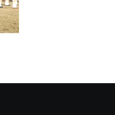
অপরাধ
Crime : মাদক সহ গ্রেপ্তার , তদন্তে বাগডোগরা পুলিশ
JANUARY 23, 2023