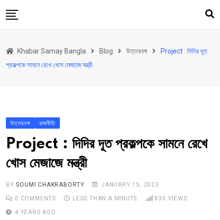
Skip
to
content
হোম
Khabar Samay Bangla
Blog
উত্তরবঙ্গ
Project : দিদির দূত
উত্তরবঙ্গ
প্রকল্পকে সামনে রেখে খোস মেজাজে মন্ত্রী
রাজ্য
দেশ
রাজনীতি
উত্তরবঙ্গ
রাজনীতি
আরও কিছু
Project : দিদির দূত প্রকল্পকে সামনে রেখে
Contact
খোস মেজাজে মন্ত্রী
BY
SOUMI CHAKRABORTY
JANUARY 15, 2023
0
COMMENTS
LESS THAN A MINUTE
835
VIEWS
4 YEARS AGO