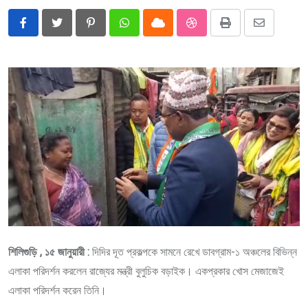
Pinterest
Whatsapp
Cloud
StumbleUpon
Print
Share
via
Email
শিলিগুড়ি , ১৫ জানুয়ারী :
দিদির দূত প্রকল্পকে সামনে রেখে ডাবগ্রাম-১ অঞ্চলের বিভিন্ন
এলাকা পরিদর্শন করলেন রাজ্যের মন্ত্রী বুলুচিক বড়াইক। একপ্রকার খোস মেজাজেই
এলাকা পরিদর্শন করেন তিনি।