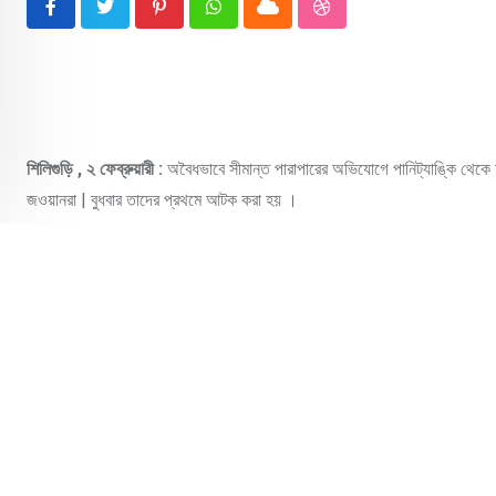
Pinterest
Whatsapp
Cloud
StumbleUpon
শিলিগুড়ি , ২ ফেব্রুয়ারী :
অবৈধভাবে সীমান্ত পারাপারের অভিযোগে পানিট্যাঙ্কি থেকে
জওয়ানরা | বুধবার তাদের প্রথমে আটক করা হয় ।
বুধবার ওই চার বাংলাদেশি নাগরিক অবৈধভাবে নেপাল থেকে ভারতে প্রবেশ করে বলে অ
এসএসবি । ধৃতদের কাছে ছিল না পাসপোর্ট ও ভিসা । তাদের ভারতে প্রবেশে সাহায্
গতকাল রাতেই এসএসবি ধৃতদের খড়িবাড়ি পুলিশের হাতে তুলে দেয় । ধৃত বাংলাদেশীদের ন
নাম মহম্মদ হোসেন এবং মহম্মদ সিপন সরকার । এদের মধ্যে মহম্মদ হোসেন জলপাইগুড়ির 
শিলিগুড়ি আদালতে তোলে ।