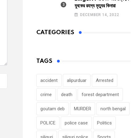
যুবকের রহস্য মৃত্যুর কিনারা
DECEMBER 14, 2022
CATEGORIES
TAGS
accident
alipurduar
Arrested
crime
death
forest department
goutam deb
MURDER
north bengal
POLICE
police case
Politics
siliguri
siliguri police
Sports