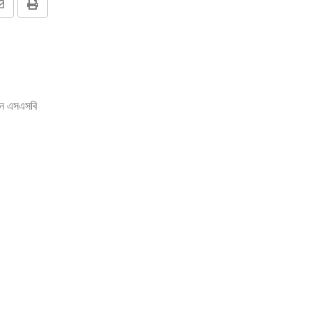
Share
Print
via
Email
য়েন এসএসবি
্ধার করেছে
ুই ভারতীয়ের
বাড়ির পুলিশ