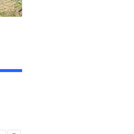
,
উত্তরবঙ্গ
ঘটনা
Accident : দুটি গাড়ির মুখোমুখি সংঘর্ষ , মৃত ২
JANUARY 29, 2023