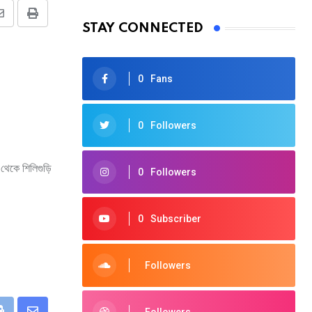
Share
Print
STAY CONNECTED
via
Email
0
Fans
0
Followers
 থেকে শিলিগুড়ি
0
Followers
0
Subscriber
Followers