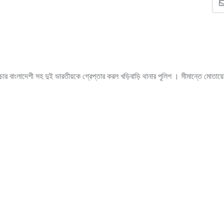
 চার বাংলাদেশী সহ দুই ভারতীয়কে গ্রেপ্তার করল খড়িবাড়ি থানার পুলিশ । সীমান্তে মোতা
ভিযোগ । তাদের কাছ থেকে বাংলাদেশের জাতীয় শংসাপত্র এবং জাল ভারতীয় আধার কার্ড উদ
য করার জন্য দুই ভারতীয়কে আটক করেছে এসএসবি ।
াম মহম্মদ সোহাগ মিয়াঁ , কামরুল হুসেন , মহম্মদ মনির হুসেন এবং সাইফুল ইসলাম । ধৃত দ
এবং মহম্মদ সিপন সরকার কোচবিহারের বাসিন্দা বলে জানা গেছে । বৃহস্পতিবার ধৃতদের খড়ি