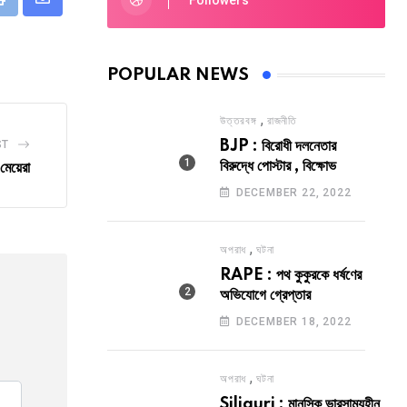
Followers
eUpon
Print
Share
via
Email
POPULAR NEWS
,
উত্তরবঙ্গ
রাজনীতি
ST
BJP : বিরোধী দলনেতার
বিরুদ্ধে পোস্টার , বিক্ষোভ
 মেয়েরা
DECEMBER 22, 2022
,
অপরাধ
ঘটনা
RAPE : পথ কুকুরকে ধর্ষণের
অভিযোগে গ্রেপ্তার
DECEMBER 18, 2022
,
অপরাধ
ঘটনা
Siliguri : মানসিক ভারসাম্যহীন