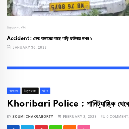
,
উত্তরবঙ্গ
ঘটনা
Accident : লেবং বাজারের কাছে গাড়ি দুর্ঘটনায় জখম ২
JANUARY 30, 2023
অপরাধ
উত্তরবঙ্গ
ঘটনা
Khoribari Police : পানিট্যাঙ্কি থেকে চার
BY
SOUMI CHAKRABORTY
FEBRUARY 2, 2023
0
COMMENT