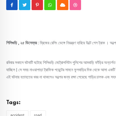
Pinterest
Whatsapp
Cloud
StumbleUpon
শিলিগুড়ি , ২৫ ডিসেম্বর :
ব্রিজের রেলিং ভেঙ্গে নিয়ন্ত্রণ হারিয়ে উল্টে গেল ট্রাক । অ
রবিবার সকালে ঘটনাটি ঘটেছে শিলিগুড়ি মেট্রোপলিটন পুলিশের আমবাড়ি ফাঁড়ির অন্তর্গত স
যাচ্ছিল | সে সময় নাওয়াপাড়া ট্রাফিক পয়েন্টের সামনে ফুলবাড়ির দিক থেকে আসা একটি ট্
এই ঘটনায় হতাহতের খবর না থাকলেও অল্পের জন্য রক্ষা পেয়েছে গাড়ির চালক এবং সহ
Tags:
accident
road