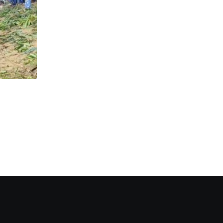
,
উত্তরবঙ্গ
ঘটনা
Accident : দুটি গাড়ির মুখোমুখি সংঘর্ষ , মৃত ২
JANUARY 29, 2023