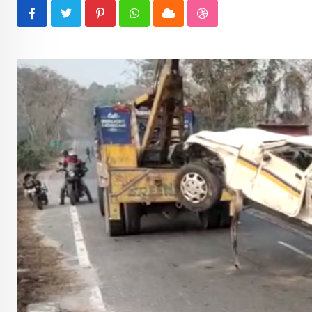
Pinterest
Whatsapp
Cloud
StumbleUpon