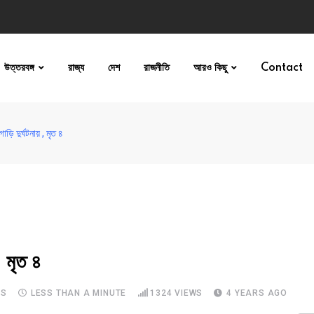
উত্তরবঙ্গ
রাজ্য
দেশ
রাজনীতি
আরও কিছু
Contact
ি দুর্ঘটনায় , মৃত ৪
 মৃত ৪
TS
LESS THAN A MINUTE
1324
VIEWS
4 YEARS AGO