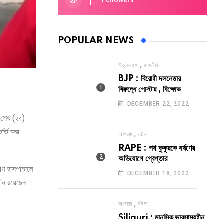
Followers
POPULAR NEWS
,
উত্তরবঙ্গ
রাজনীতি
BJP : বিরোধী দলনেতার
বিরুদ্ধে পোস্টার , বিক্ষোভ
DECEMBER 22, 2022
ল শেখ (২৩)
র্তি করা
,
অপরাধ
ঘটনা
RAPE : পথ কুকুরকে ধর্ষণের
অভিযোগে গ্রেপ্তার
মীণ হাসপাতালে
DECEMBER 18, 2022
ধীন রয়েছেন ।
,
অপরাধ
ঘটনা
Siliguri : মানসিক ভারসাম্যহীন