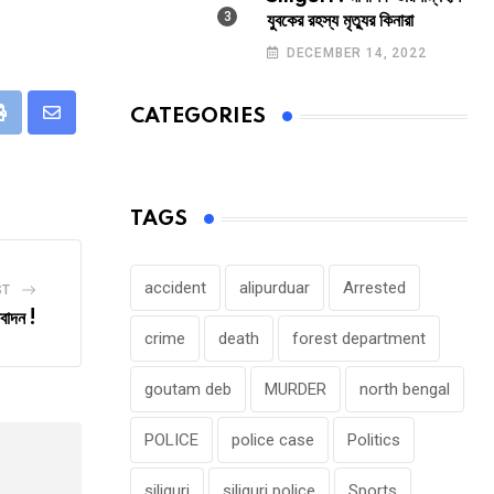
যুবকের রহস্য মৃত্যুর কিনারা
DECEMBER 14, 2022
CATEGORIES
eUpon
Print
Share
via
Email
TAGS
accident
alipurduar
Arrested
ST
বাদন !
crime
death
forest department
goutam deb
MURDER
north bengal
POLICE
police case
Politics
siliguri
siliguri police
Sports