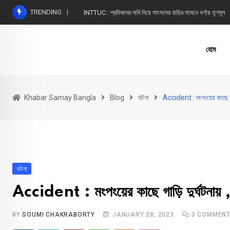
Skip
TRENDING
INTTUC : শ্রমিকদের দাবি নিয়ে সাংসদের বাড়ির সামনে ধর্ণায় তৃণমূল
to
content
হোম
Khabar Samay Bangla
Blog
ঘটনা
Accident : মংপংয়ের কাছে গাড়
ঘটনা
Accident : মংপংয়ের কাছে গাড়ি দুর্ঘটনায় ,
BY
SOUMI CHAKRABORTY
JANUARY 28, 2023
0
COMMEN