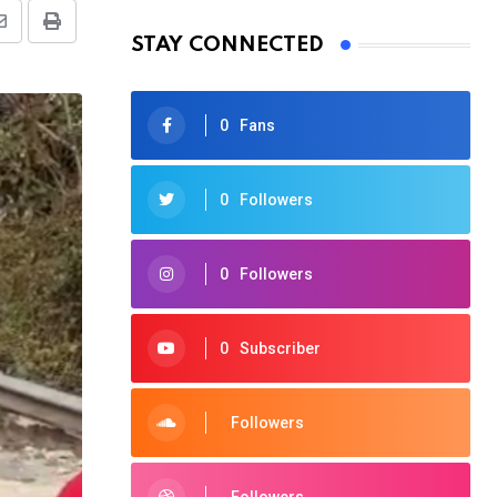
Share
Print
STAY CONNECTED
via
Email
0
Fans
0
Followers
0
Followers
0
Subscriber
Followers