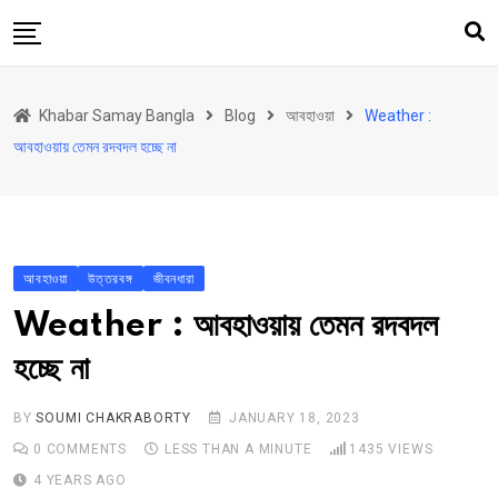
Skip
to
content
হোম
Khabar Samay Bangla
Blog
আবহাওয়া
Weather :
উত্তরবঙ্গ
আবহাওয়ায় তেমন রদবদল হচ্ছে না
রাজ্য
দেশ
রাজনীতি
আবহাওয়া
উত্তরবঙ্গ
জীবনধারা
আরও কিছু
Weather : আবহাওয়ায় তেমন রদবদল
Contact
হচ্ছে না
BY
SOUMI CHAKRABORTY
JANUARY 18, 2023
0
COMMENTS
LESS THAN A MINUTE
1435
VIEWS
4 YEARS AGO