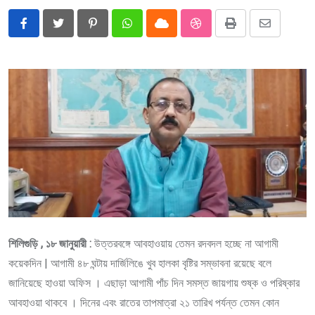
Pinterest
Whatsapp
Cloud
StumbleUpon
Print
Share
via
Email
শিলিগুড়ি , ১৮ জানুয়ারী :
উত্তরবঙ্গে আবহাওয়ায় তেমন রদবদল হচ্ছে না আগামী
কয়েকদিন | আগামী ৪৮ ঘন্টায় দার্জিলিঙে খুব হালকা বৃষ্টির সম্ভাবনা রয়েছে বলে
জানিয়েছে হাওয়া অফিস । এছাড়া আগামী পাঁচ দিন সমস্ত জায়গায় শুষ্ক ও পরিষ্কার
আবহাওয়া থাকবে । দিনের এবং রাতের তাপমাত্রা ২১ তারিখ পর্যন্ত তেমন কোন