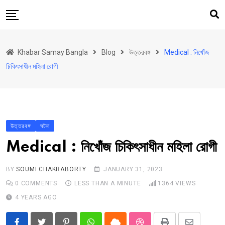
Skip
to
content
হোম
Khabar Samay Bangla
Blog
উত্তরবঙ্গ
Medical : নিখোঁজ
উত্তরবঙ্গ
চিকিৎসাধীন মহিলা রোগী
রাজ্য
দেশ
রাজনীতি
উত্তরবঙ্গ
ঘটনা
আরও কিছু
Medical : নিখোঁজ চিকিৎসাধীন মহিলা রোগী
Contact
BY
SOUMI CHAKRABORTY
JANUARY 31, 2023
0
COMMENTS
LESS THAN A MINUTE
1364
VIEWS
4 YEARS AGO