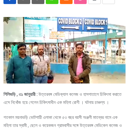
Pinterest
Whatsapp
Cloud
StumbleUpon
Print
Share
via
Email
শিলিগুড়ি , ৩১ জানুয়ারী :
উত্তরবঙ্গ মেডিক্যাল কলেজ ও হাসপাতালে চিকিৎসা করাতে
এসে নিখোঁজ হয়ে গেলেন চিকিৎসাধীন এক মহিলা রোগী । ঘটনায় চাঞ্চল্য ।
গতকাল ময়নাগুড়ি ভোটপাট্টি এলাকা থেকে ৫৩ বছর বয়সী অঞ্জলী মাতব্বর নামে এক
মহিলা তার স্বামী , ছেলে ও কয়েকজন গ্রামবাসীর সঙ্গে উত্তরবঙ্গ মেডিকেল কলেজ ও