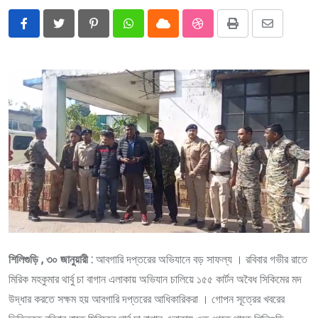
Pinterest
Whatsapp
Cloud
StumbleUpon
Print
Share
via
Email
শিলিগুড়ি , ৩০ জানুয়ারী :
আবগারি দপ্তরের অভিযানে বড় সাফল্য । রবিবার গভীর রাতে
মিরিক মহকুমার থার্বু চা বাগান এলাকায় অভিযান চালিয়ে ১৫৫ কার্টন অবৈধ সিকিমের মদ
উদ্ধার করতে সক্ষম হয় আবগারি দপ্তরের আধিকারিকরা । গোপন সূত্রের খবরের