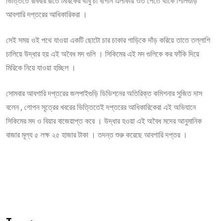
ভিত্তিতে রবিবার রাতে মিরিকের থার্বু চা বাগান এলাকায় ওত পেতে থাকে শিলিগুড়ি
আবগারি দপ্তরের আধিকারিকরা ।
সেই সময় ওই পথে যাওয়া একটি ছোটো চার চাকার গাড়িকে দাঁড় করিয়ে তাতে তল্লাশি
চালিয়ে উদ্ধার হয় এই অবৈধ মদ গুলি । সিকিমের এই মদ গুলিকে কর ফাঁকি দিয়ে
মিরিকে নিয়ে যাওয়া হচ্ছিল ।
সোমবার আবগারি দপ্তরের জলপাইগুড়ি ডিভিশনের অতিরিক্ত কমিশনার সুজিত দাস
বলেন , গোপন সূত্রের খবরের ভিত্তিতেই দপ্তরের আধিকারিকেরা এই অভিযানে
সিকিমের মদ ও বিয়ার বাজেয়াপ্ত করে । উদ্ধার হওয়া এই অবৈধ মদের আনুমানিক
বাজার মূল্য ৫ লক্ষ ২৫ হাজার টাকা । তদন্ত শুরু করেছে আবগারি দপ্তর ।