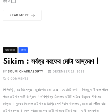
রায় ও […]
READ MORE
আবহাওয়া
ঘটনা
Sikim : সর্বত্র বরফের মোটা আস্তরণ !
BY
SOUMI CHAKRABORTY
DECEMBER 29, 2022
0
COMMENTS
শিলিগুড়ি , ২৯ ডিসেম্বর : তুষারপাত তো হচ্ছে , হওয়ারই কথা । কিন্তু তাই বলে পারদ
পতন মাইনাস আট ডিগ্রিতে ! অবিশ্বাস্য ঠেকলেও এটাই ঘটেছে উত্তর সিকিমের
ছাঙ্গুতে । বুধবার বিকেলে মাইনাস ৪ ডিগ্রি সেলসিয়াস থাকলেও , রাতে তা পৌঁছে যায়
মাইনাস ৮-এ । ফলে সর্বত্র বরফের মোটা আস্তরণ তৈরি হয় । ভারী তুষারপাত