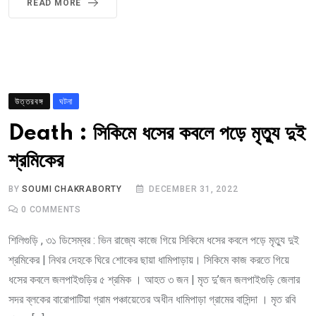
READ MORE
উত্তরবঙ্গ
ঘটনা
Death : সিকিমে ধসের কবলে পড়ে মৃত্যু দুই
শ্রমিকের
BY
SOUMI CHAKRABORTY
DECEMBER 31, 2022
0
COMMENTS
শিলিগুড়ি , ৩১ ডিসেম্বর : ভিন রাজ্যে কাজে গিয়ে সিকিমে ধসের কবলে পড়ে মৃত্যু দুই
শ্রমিকের | নিথর দেহকে ঘিরে শোকের ছায়া ধামিপাড়ায়। সিকিমে কাজ করতে গিয়ে
ধসের কবলে জলপাইগুড়ির ৫ শ্রমিক । আহত ৩ জন | মৃত দু’জন জলপাইগুড়ি জেলার
সদর ব্লকের বারোপাটিয়া গ্রাম পঞ্চায়েতের অধীন ধামিপাড়া গ্রামের বাসিন্দা । মৃত রবি