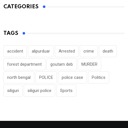
CATEGORIES
TAGS
accident
alipurduar
Arrested
crime
death
forest department
goutam deb
MURDER
north bengal
POLICE
police case
Politics
siliguri
siliguri police
Sports