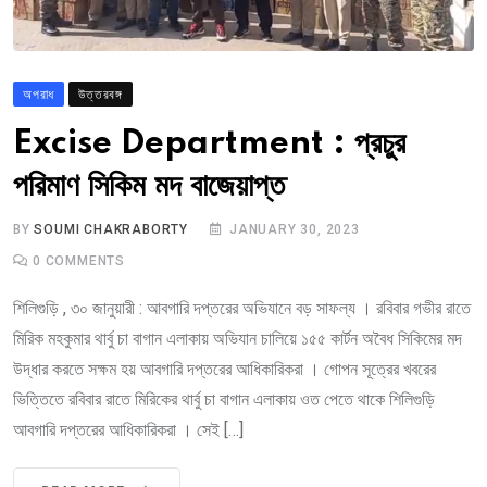
অপরাধ
উত্তরবঙ্গ
Excise Department : প্রচুর
পরিমাণ সিকিম মদ বাজেয়াপ্ত
BY
SOUMI CHAKRABORTY
JANUARY 30, 2023
0
COMMENTS
শিলিগুড়ি , ৩০ জানুয়ারী : আবগারি দপ্তরের অভিযানে বড় সাফল্য । রবিবার গভীর রাতে
মিরিক মহকুমার থার্বু চা বাগান এলাকায় অভিযান চালিয়ে ১৫৫ কার্টন অবৈধ সিকিমের মদ
উদ্ধার করতে সক্ষম হয় আবগারি দপ্তরের আধিকারিকরা । গোপন সূত্রের খবরের
ভিত্তিতে রবিবার রাতে মিরিকের থার্বু চা বাগান এলাকায় ওত পেতে থাকে শিলিগুড়ি
আবগারি দপ্তরের আধিকারিকরা । সেই […]