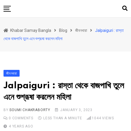
Skip
to
content
হোম
Khabar Samay Bangla
Blog
জীবনধারা
Jalpaiguri : রাস্তা
উত্তরবঙ্গ
থেকে বাজপাখি তুলে এনে শুশ্রূষা করলেন মহিলা
রাজ্য
দেশ
রাজনীতি
জীবনধারা
আরও কিছু
Jalpaiguri : রাস্তা থেকে বাজপাখি তুলে
Contact
এনে শুশ্রূষা করলেন মহিলা
BY
SOUMI CHAKRABORTY
JANUARY 3, 2023
0
COMMENTS
LESS THAN A MINUTE
1044
VIEWS
4 YEARS AGO