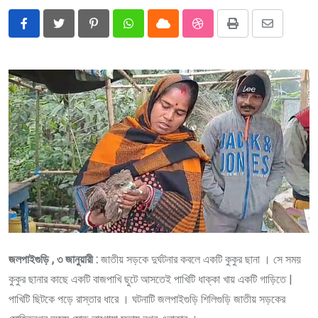
Pinterest
Whatsapp
Cloud
StumbleUpon
Print
Share
via
Email
জলপাইগুড়ি , ৩ জানুয়ারী :
জাতীয় সড়কে দুর্ঘটনার কবলে একটি কুকুর ছানা । সে সময়
কুকুর ছানার কাছে একটি বাজপাখি ছুটে আসতেই পাখিটি ধাক্কা খায় একটি গাড়িতে |
পাখিটি ছিটকে পড়ে রাস্তার ধারে । ঘটনাটি জলপাইগুড়ি শিলিগুড়ি জাতীয় সড়কের