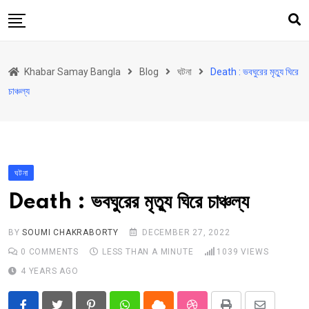
Skip
to
content
হোম
Khabar Samay Bangla
Blog
ঘটনা
Death : ভবঘুরের মৃত্যু ঘিরে
উত্তরবঙ্গ
চাঞ্চল্য
রাজ্য
দেশ
রাজনীতি
ঘটনা
আরও কিছু
Death : ভবঘুরের মৃত্যু ঘিরে চাঞ্চল্য
Contact
BY
SOUMI CHAKRABORTY
DECEMBER 27, 2022
0
COMMENTS
LESS THAN A MINUTE
1039
VIEWS
4 YEARS AGO