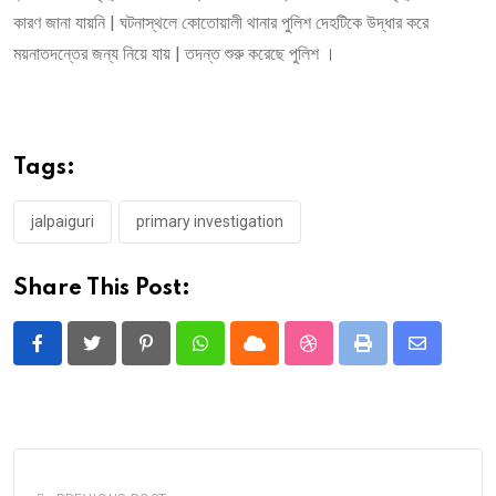
কারণ জানা যায়নি | ঘটনাস্থলে কোতোয়ালী থানার পুলিশ দেহটিকে উদ্ধার করে
ময়নাতদন্তের জন্য নিয়ে যায় | তদন্ত শুরু করেছে পুলিশ ।
Tags:
jalpaiguri
primary investigation
Share This Post:
Pinterest
Whatsapp
Cloud
StumbleUpon
Print
Share
via
Email