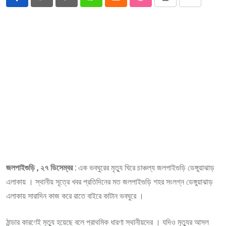
Pinterest
Whatsapp
Cloud
StumbleUpon
Print
Share
via
Email
জলপাইগুড়ি , ২৭ ডিসেম্বর :
এক ভবঘুরের মৃত্যু ঘিরে চাঞ্চল্য জলপাইগুড়ি ডেঙ্গুয়াঝাড়
এলাকায় । স্থানীয় সূত্রে খবর প্রতিদিনের মত জলপাইগুড়ি শহর সংলগ্ন ডেঙ্গুয়াঝাড়
এলাকায় সারাদিন কাজ করে রাতে বাইরে কাটান ভবঘুরে ।
ঠান্ডার কারণেই মৃত্যু হয়েছে বলে প্রাথমিক ধারণা স্থানীয়দের । যদিও মৃত্যুর আসল