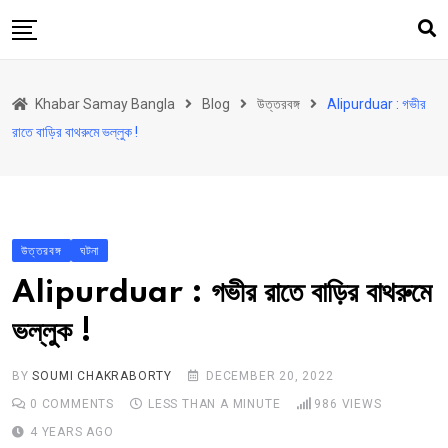
Skip
to
content
হোম
Khabar Samay Bangla
Blog
উত্তরবঙ্গ
Alipurduar : গভীর
উত্তরবঙ্গ
রাতে বাড়ির বাথরুমে ভল্লুক !
রাজ্য
দেশ
রাজনীতি
উত্তরবঙ্গ
ঘটনা
আরও কিছু
Alipurduar : গভীর রাতে বাড়ির বাথরুমে
Contact
ভল্লুক !
BY
SOUMI CHAKRABORTY
DECEMBER 20, 2022
0
COMMENTS
LESS THAN A MINUTE
986
VIEWS
4 YEARS AGO