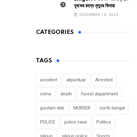
যুবকের রহস্য মৃত্যুর কিনারা
DECEMBER 14, 2022
CATEGORIES
TAGS
accident
alipurduar
Arrested
crime
death
forest department
goutam deb
MURDER
north bengal
POLICE
police case
Politics
siliguri
siliguri police
Sports