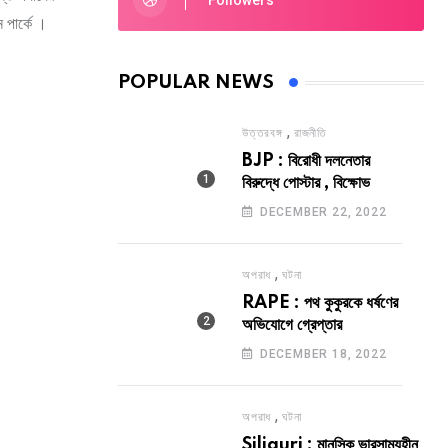
Followers
 পার্কে ।
POPULAR NEWS
,
উত্তরবঙ্গ
রাজনীতি
BJP : বিরোধী দলনেতার
বিরুদ্ধে পোস্টার , বিক্ষোভ
DECEMBER 22, 2022
,
অপরাধ
ঘটনা
RAPE : পথ কুকুরকে ধর্ষণের
অভিযোগে গ্রেপ্তার
DECEMBER 18, 2022
,
অপরাধ
ঘটনা
Siliguri : মানসিক ভারসাম্যহীন