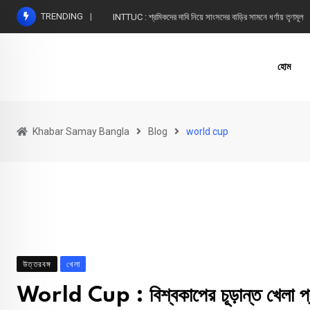
Skip
TRENDING
INTTUC : শ্রমিকদের দাবি নিয়ে সাংসদের বাড়ির সামনে ধর্ণায় তৃণমূল
to
content
হোম
Khabar Samay Bangla
Blog
world cup
উত্তরবঙ্গ
খেলা
World Cup : বিশ্বকাপের চূড়ান্ত খেলা প্রদর