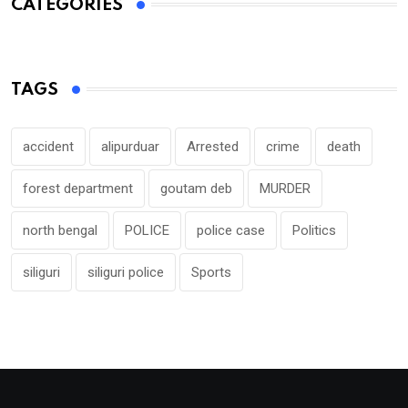
CATEGORIES
TAGS
accident
alipurduar
Arrested
crime
death
forest department
goutam deb
MURDER
north bengal
POLICE
police case
Politics
siliguri
siliguri police
Sports