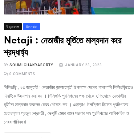
উত্তরবঙ্গ
জীবনধারা
Netaji : নেতাজীর মূর্তিতে মাল্যদান করে
শ্রদ্ধার্ঘ্য
BY
SOUMI CHAKRABORTY
JANUARY 23, 2023
0
COMMENTS
শিলিগুড়ি , ২৩ জানুয়ারী : নেতাজীর জন্মজয়ন্তী উপলক্ষে দেশের পাশাপাশি শিলিগুড়িতেও
দিনটিকে উদযাপন করা হয় । শিলিগুড়ি পুরনিগমের পক্ষ থেকে হাতিমোড়ে নেতাজীর
মূর্তিতে মাল্যদান করলেন মেয়র গৌতম দেব । এছাড়াও উপস্থিত ছিলেন পুরনিগমের
চেয়ারম্যান প্রতুল চক্রবর্তী , ডেপুটি মেয়র রঞ্জন সরকার সহ পুরনিগমের আধিকারিক ও
মেয়র পারিষদরা ।