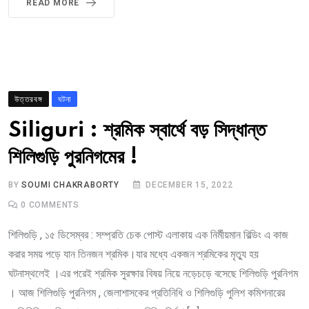
READ MORE
উত্তরবঙ্গ
ঘটনা
Siliguri : শ্রমিক স্বার্থে বড় সিদ্ধান্ত
শিলিগুড়ি পুরনিগমের !
BY
SOUMI CHAKRABORTY
DECEMBER 15, 2022
0
COMMENTS
শিলিগুড়ি , ১৫ ডিসেম্বর : সম্প্রতি চেক পোস্ট এলাকায় এক নির্মীয়মান বিল্ডিং এ কাজ
করার সময় পড়ে যান তিনজন শ্রমিক।যার মধ্যে একজন শ্রমিকের মৃত্যু হয়
ঘটনাস্থলেই ।এর পরেই শ্রমিক সুরক্ষার বিষয় নিয়ে নড়েচড়ে বসেছে শিলিগুড়ি পুরনিগম
। আজ শিলিগুড়ি পুরনিগম , জেলাশাসকের প্রতিনিধি ও শিলিগুড়ি পুলিশ কমিশনারের