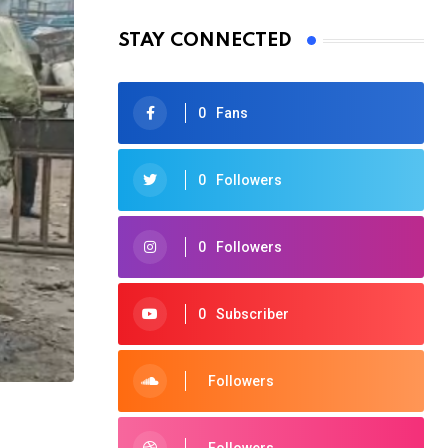
STAY CONNECTED
0
Fans
0
Followers
0
Followers
0
Subscriber
Followers