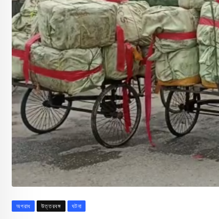
অপরাধ
উত্তরবঙ্গ
ঘটনা