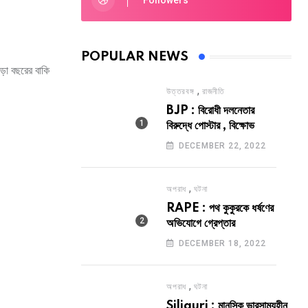
Followers
POPULAR NEWS
ড়া বছরের বাকি
,
উত্তরবঙ্গ
রাজনীতি
BJP : বিরোধী দলনেতার
বিরুদ্ধে পোস্টার , বিক্ষোভ
DECEMBER 22, 2022
,
অপরাধ
ঘটনা
RAPE : পথ কুকুরকে ধর্ষণের
অভিযোগে গ্রেপ্তার
DECEMBER 18, 2022
,
অপরাধ
ঘটনা
Siliguri : মানসিক ভারসাম্যহীন