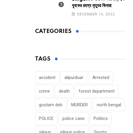
যুবকের রহস্য মৃত্যুর কিনারা
DECEMBER 14, 2022
CATEGORIES
TAGS
accident
alipurduar
Arrested
crime
death
forest department
goutam deb
MURDER
north bengal
POLICE
police case
Politics
siliguri
siliguri police
Sports