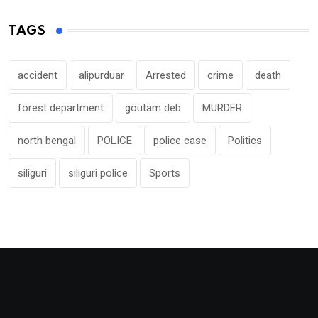
TAGS
accident
alipurduar
Arrested
crime
death
forest department
goutam deb
MURDER
north bengal
POLICE
police case
Politics
siliguri
siliguri police
Sports