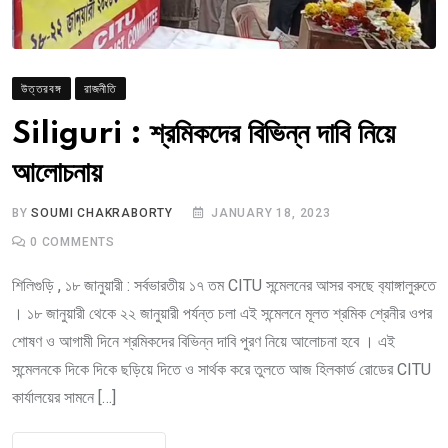
উত্তরবঙ্গ
রাজনীতি
Siliguri : শ্রমিকদের বিভিন্ন দাবি নিয়ে
আলোচনায়
BY
SOUMI CHAKRABORTY
JANUARY 18, 2023
0
COMMENTS
শিলিগুড়ি , ১৮ জানুয়ারী : সর্বভারতীয় ১৭ তম CITU সন্মেলনের আসর বসছে ব‍্যাঙ্গালুরুতে
। ১৮ জানুয়ারী থেকে ২২ জানুয়ারী পর্যন্ত চলা এই সন্মেলনে মূলত শ্রমিক শ্রেনীর ওপর
শোষণ ও আগামী দিনে শ্রমিকদের বিভিন্ন দাবি পুরণ নিয়ে আলোচনা হবে । এই
সন্মেলনকে দিকে দিকে ছড়িয়ে দিতে ও সার্থক করে তুলতে আজ হিলকার্ড রোডের CITU
কার্যালয়ের সামনে […]