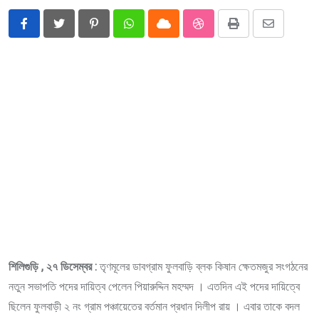
Pinterest
Whatsapp
Cloud
StumbleUpon
Print
Share
via
Email
শিলিগুড়ি , ২৭ ডিসেম্বর :
তৃণমূলের ডাবগ্রাম ফুলবাড়ি ব্লক কিষান ক্ষেতমজুর সংগঠনের
নতুন সভাপতি পদের দায়িত্ব পেলেন পিয়ারুদ্দিন মহম্মদ । এতদিন এই পদের দায়িত্বে
ছিলেন ফুলবাড়ী ২ নং গ্রাম পঞ্চায়েতের বর্তমান প্রধান দিলীপ রায় । এবার তাকে বদল