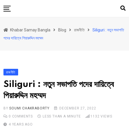
Skip
to
content
হোম
Khabar Samay Bangla
Blog
রাজনীতি
Siliguri : নতুন সভাপতি
উত্তরবঙ্গ
পদের দায়িত্বে পিয়ারুদ্দিন মহম্মদ
রাজ্য
দেশ
রাজনীতি
রাজনীতি
আরও কিছু
Siliguri : নতুন সভাপতি পদের দায়িত্বে
Contact
পিয়ারুদ্দিন মহম্মদ
BY
SOUMI CHAKRABORTY
DECEMBER 27, 2022
0
COMMENTS
LESS THAN A MINUTE
1132
VIEWS
4 YEARS AGO