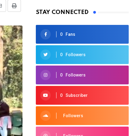
Share
Print
STAY CONNECTED
via
Email
0
Fans
0
Followers
0
Followers
0
Subscriber
Followers