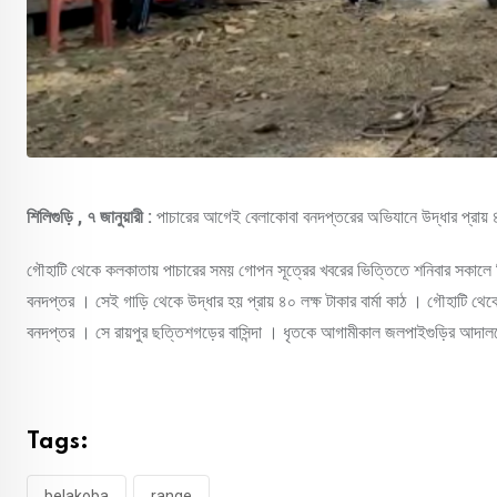
শিলিগুড়ি , ৭ জানুয়ারী :
পাচারের আগেই বেলাকোবা বনদপ্তরের অভিযানে উদ্ধার প্রায় ৪০
গৌহাটি থেকে কলকাতায় পাচারের সময় গোপন সূত্রের খবরের ভিত্তিতে শনিবার সকালে 
বনদপ্তর । সেই গাড়ি থেকে উদ্ধার হয় প্রায় ৪০ লক্ষ টাকার বার্মা কাঠ । গৌহাটি থেক
বনদপ্তর । সে রায়পুর ছত্তিশগড়ের বাসিন্দা । ধৃতকে আগামীকাল জলপাইগুড়ির আদা
Tags:
belakoba
range