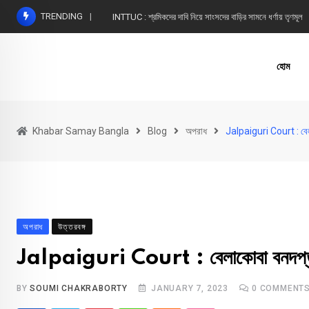
Skip
TRENDING
INTTUC : শ্রমিকদের দাবি নিয়ে সাংসদের বাড়ির সামনে ধর্ণায় তৃণমূল
to
content
হোম
Khabar Samay Bangla
Blog
অপরাধ
Jalpaiguri Court : বেল
অপরাধ
উত্তরবঙ্গ
Jalpaiguri Court : বেলাকোবা বনদপ্তরে
BY
SOUMI CHAKRABORTY
JANUARY 7, 2023
0
COMMENT