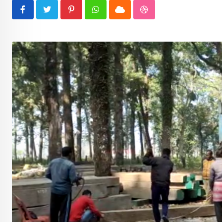
Pinterest
Whatsapp
Cloud
StumbleUpon