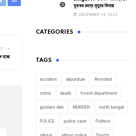
eUpon
Print
Share
যুবকের রহস্য মৃত্যুর কিনারা
via
DECEMBER 14, 2022
Email
CATEGORIES
ST
ু হচ্ছে
TAGS
accident
alipurduar
Arrested
crime
death
forest department
goutam deb
MURDER
north bengal
POLICE
police case
Politics
siliguri
siliguri police
Sports