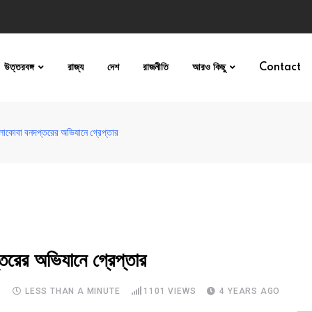
উত্তরবঙ্গ
রাজ্য
দেশ
রাজনীতি
আরও কিছু
Contact
াকোবা বনদপ্তরের অভিযানে গ্রেপ্তার
র অভিযানে গ্রেপ্তার
S
LESS THAN A MINUTE
1101
VIEWS
4 YEARS AGO