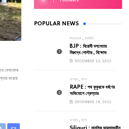
Followers
POPULAR NEWS
,
উত্তরবঙ্গ
রাজনীতি
BJP : বিরোধী দলনেতার
বিরুদ্ধে পোস্টার , বিক্ষোভ
DECEMBER 22, 2022
করে বেলাকোবা
েপ্তার করেছে
,
অপরাধ
ঘটনা
RAPE : পথ কুকুরকে ধর্ষণের
অভিযোগে গ্রেপ্তার
DECEMBER 18, 2022
,
অপরাধ
ঘটনা
Siliguri : মানসিক ভারসাম্যহীন