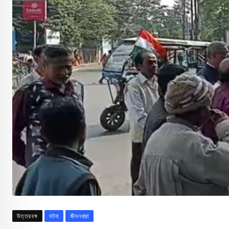
উত্তরবঙ্গ
ঘটনা
জীবনধারা