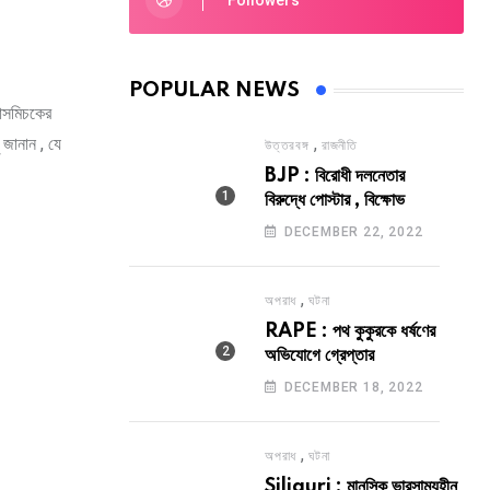
Followers
POPULAR NEWS
হাসমিচকের
জানান , যে
,
উত্তরবঙ্গ
রাজনীতি
BJP : বিরোধী দলনেতার
বিরুদ্ধে পোস্টার , বিক্ষোভ
DECEMBER 22, 2022
,
অপরাধ
ঘটনা
RAPE : পথ কুকুরকে ধর্ষণের
অভিযোগে গ্রেপ্তার
DECEMBER 18, 2022
,
অপরাধ
ঘটনা
Siliguri : মানসিক ভারসাম্যহীন