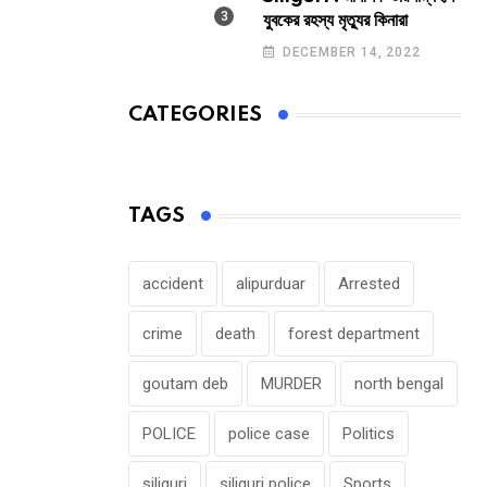
যুবকের রহস্য মৃত্যুর কিনারা
DECEMBER 14, 2022
CATEGORIES
TAGS
accident
alipurduar
Arrested
crime
death
forest department
goutam deb
MURDER
north bengal
POLICE
police case
Politics
siliguri
siliguri police
Sports