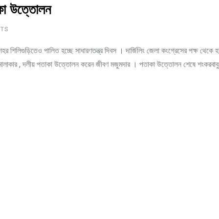
কা উত্তোলন
TS
ি শহর শিলিগুড়িতেও পালিত হচ্ছে সাধারণতন্ত্র দিবস । দার্জিলিং জেলা কংগ্রেসের পক্ষ থেকে 
ালাকার , দলীয় পতাকা উত্তোলন করেন জীবণ মজুমদার । পতাকা উত্তোলন শেষে শংকরবাবু 