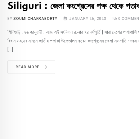
Siliguri : জেলা কংগ্রেসের পক্ষ থেকে পতা
BY
SOUMI CHAKRABORTY
JANUARY 26, 2023
0
COMMEN
শিলিগুড়ি , ২৬ জানুয়ারী : আজ এই সংবিধান রচনার ৭৪ বর্ষপূর্তি | সারা দেশের পাশাপাশ
বিধান ভবনের সামনে জাতীয় পতাকা উত্তোলন করেন কংগ্রেসের জেলা সভাপতি শংকর ম
[…]
READ MORE