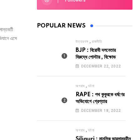
Followers
POPULAR NEWS
ান্তবর্তী
অভিযানে এসে
,
উত্তরবঙ্গ
রাজনীতি
BJP : বিরোধী দলনেতার
বিরুদ্ধে পোস্টার , বিক্ষোভ
DECEMBER 22, 2022
,
অপরাধ
ঘটনা
RAPE : পথ কুকুরকে ধর্ষণের
অভিযোগে গ্রেপ্তার
DECEMBER 18, 2022
,
অপরাধ
ঘটনা
Siliguri : মানসিক ভারসাম্যহীন