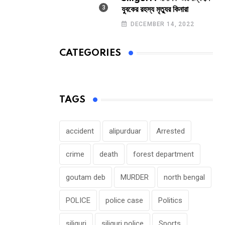
যুবকের রহস্য মৃত্যুর কিনারা
DECEMBER 14, 2022
CATEGORIES
TAGS
accident
alipurduar
Arrested
crime
death
forest department
goutam deb
MURDER
north bengal
POLICE
police case
Politics
siliguri
siliguri police
Sports