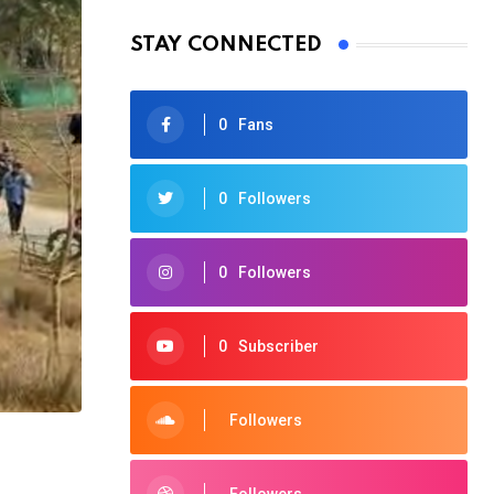
STAY CONNECTED
0
Fans
0
Followers
0
Followers
0
Subscriber
Followers