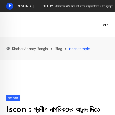
Skip
TRENDING
INTTUC : শ্রমিকদের দাবি নিয়ে সাংসদের বাড়ির সামনে ধর্ণায় তৃণমূল
to
content
হোম
Khabar Samay Bangla
Blog
iscon temple
জীবনধারা
Iscon : প্রবীণ নাগরিকদের আনন্দ দিতে