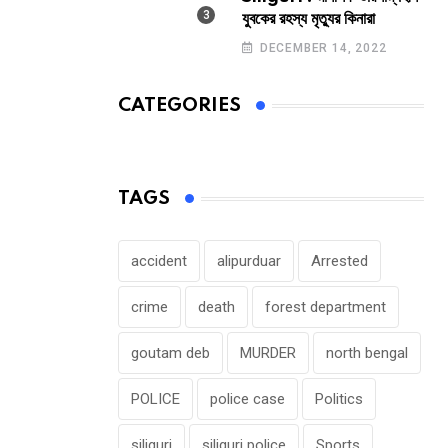
যুবকের রহস্য মৃত্যুর কিনারা
DECEMBER 14, 2022
CATEGORIES
TAGS
accident
alipurduar
Arrested
crime
death
forest department
goutam deb
MURDER
north bengal
POLICE
police case
Politics
siliguri
siliguri police
Sports