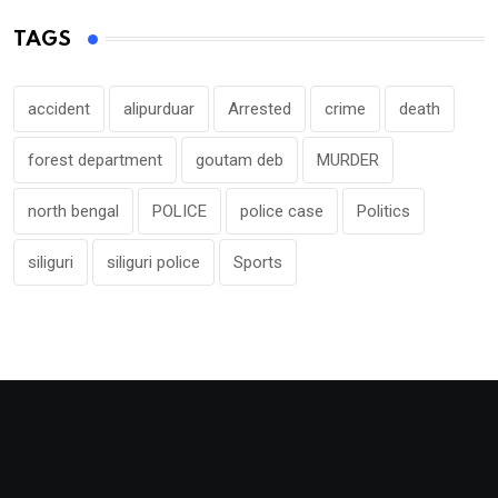
TAGS
accident
alipurduar
Arrested
crime
death
forest department
goutam deb
MURDER
north bengal
POLICE
police case
Politics
siliguri
siliguri police
Sports