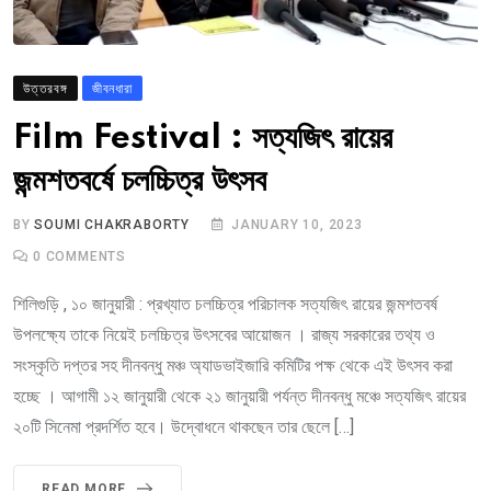
উত্তরবঙ্গ
জীবনধারা
Film Festival : সত্যজিৎ রায়ের
জন্মশতবর্ষে চলচ্চিত্র উৎসব
BY
SOUMI CHAKRABORTY
JANUARY 10, 2023
0
COMMENTS
শিলিগুড়ি , ১০ জানুয়ারী : প্রখ্যাত চলচ্চিত্র পরিচালক সত্যজিৎ রায়ের জন্মশতবর্ষ
উপলক্ষ্যে তাকে নিয়েই চলচ্চিত্র উৎসবের আয়োজন । রাজ্য সরকারের তথ্য ও
সংস্কৃতি দপ্তর সহ দীনবন্ধু মঞ্চ অ্যাডভাইজারি কমিটির পক্ষ থেকে এই উৎসব করা
হচ্ছে । আগামী ১২ জানুয়ারী থেকে ২১ জানুয়ারী পর্যন্ত দীনবন্ধু মঞ্চে সত্যজিৎ রায়ের
২০টি সিনেমা প্রদর্শিত হবে। উদ্বোধনে থাকছেন তার ছেলে […]
READ MORE