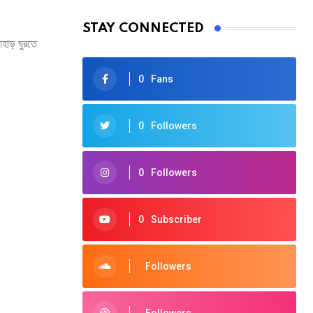
STAY CONNECTED
হাড় ঘুরতে
0
Fans
0
Followers
0
Followers
0
Subscriber
Followers