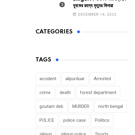
যুবকের রহস্য মৃত্যুর কিনারা
DECEMBER 14, 2022
CATEGORIES
TAGS
accident
alipurduar
Arrested
crime
death
forest department
goutam deb
MURDER
north bengal
POLICE
police case
Politics
siliguri
siliguri police
Sports