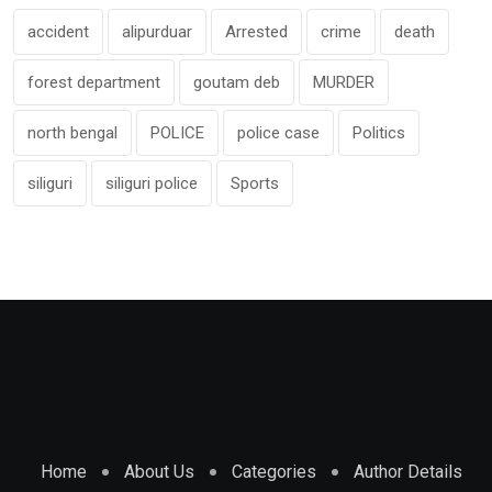
accident
alipurduar
Arrested
crime
death
forest department
goutam deb
MURDER
north bengal
POLICE
police case
Politics
siliguri
siliguri police
Sports
Home
About Us
Categories
Author Details