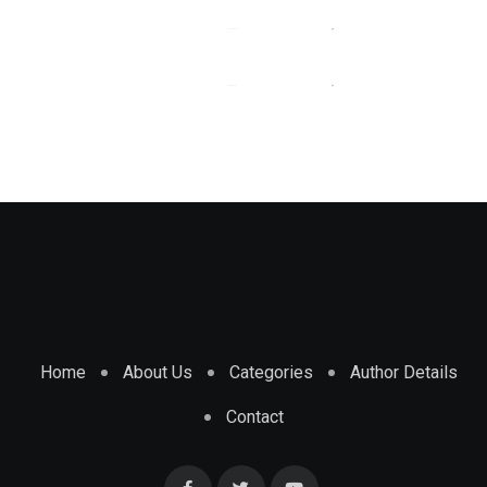
Siliguri : বাংলা সাহিত্য একাডেমি সম্মান পেলেন
BY
SOUMI CHAKRABORTY
FEBRUARY 4, 2023
শহরের রতন বিশ্বাস
BY
SOUMI CHAKRABORTY
FEBRUARY 2, 2023
Home
About Us
Categories
Author Details
Contact