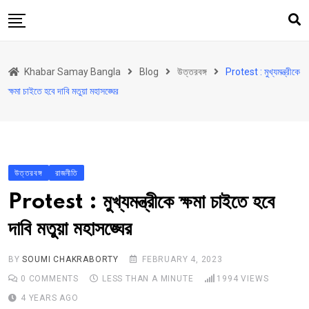
Skip
to
content
হোম
Khabar Samay Bangla
Blog
উত্তরবঙ্গ
Protest : মুখ্যমন্ত্রীকে
উত্তরবঙ্গ
ক্ষমা চাইতে হবে দাবি মতুয়া মহাসঙ্ঘের
রাজ্য
দেশ
রাজনীতি
উত্তরবঙ্গ
রাজনীতি
আরও কিছু
Protest : মুখ্যমন্ত্রীকে ক্ষমা চাইতে হবে
Contact
দাবি মতুয়া মহাসঙ্ঘের
BY
SOUMI CHAKRABORTY
FEBRUARY 4, 2023
0
COMMENTS
LESS THAN A MINUTE
1994
VIEWS
4 YEARS AGO