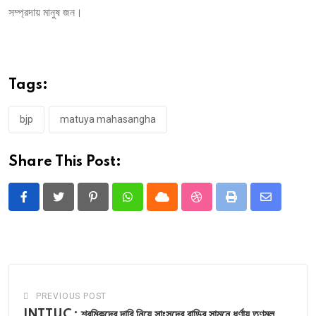
সম্প্রদায় মানুষ জন।
Tags:
bjp
matuya mahasangha
Share This Post:
Pinterest
Whatsapp
Cloud
StumbleUpon
Print
Share
via
Email
PREVIOUS POST
INTTUC : শ্রমিকদের দাবি নিয়ে সাংসদের বাড়ির সামনে ধর্ণায় তৃণমূল