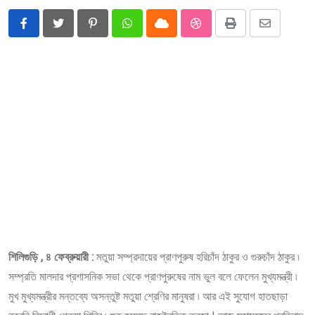
Pinterest
Whatsapp
Cloud
StumbleUpon
Print
Share
via
Email
শিলিগুড়ি , ৪ ফেব্রুয়ারী :
মতুয়া সম্প্রদায়ের প্রাণপুরুষ হরিচাঁদ ঠাকুর ও গুরুচাঁদ ঠাকুর ৷
সম্প্রতি মালদার প্রশাসনিক সভা থেকে প্রাণপুরুষের নাম ভুল বলে ফেলেন মুখ্যমন্ত্রী ৷
মুখ মুখ্যমন্ত্রীর মন্তব্যে অসন্তুষ্ট মতুয়া শ্রেণির মানুষরা ৷ আর এই সুযোগ হাতছাড়া